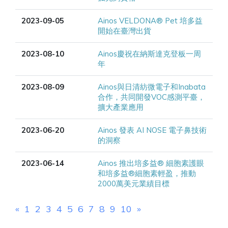
2023-09-05
Ainos VELDONA® Pet 培多益
開始在臺灣出貨
2023-08-10
Ainos慶祝在納斯達克登板一周
年
2023-08-09
Ainos與日清紡微電子和Inabata
合作，共同開發VOC感測平臺，
擴大產業應用
2023-06-20
Ainos 發表 AI NOSE 電子鼻技術
的洞察
2023-06-14
Ainos 推出培多益® 細胞素護眼
和培多益®細胞素輕盈，推動
2000萬美元業績目標
«
1
2
3
4
5
6
7
8
9
10
»