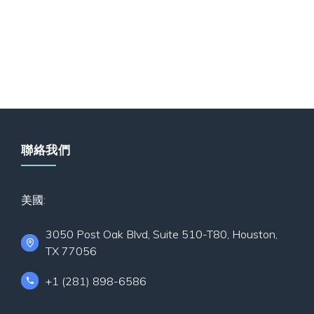
聯絡我們
美國:
3050 Post Oak Blvd, Suite 510-T80, Houston,
TX 77056
+1 (281) 898-6586